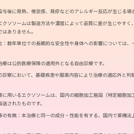
投与後に発熱、倦怠感、発疹などのアレルギー反応が生じる場
当院について
エクソソーム
エクソソームは製造方法や濃度によって品質に差が生じやすく
価格について
エクソソー
ではありません。
診察予約
副作用とデ
立：数年単位での長期的な安全性や身体への影響については、
プライバシーポリシー
タイムライ
治療は公的医療保険の適用外となる自由診療です。
お問い合わせ
確認してお
の診察において、基礎疾患や服薬内容により治療の適応外と判
療に用いるエクソソームは、国内の細胞加工施設（特定細胞加
にて製造されたものです。
等の有無：本治療と同一の成分・性能を有する、国内で薬機法