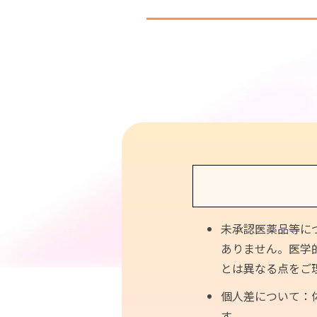
ー性皮膚炎は単なる子供の病気ではな
人になってから発 […]
エクソソームとは
成人治療
小児
脳卒中
脳
未承認医薬品等に
糖尿病
急
ありません。医学
とは異なる点をご
不整脈
自
個人差について：
す。