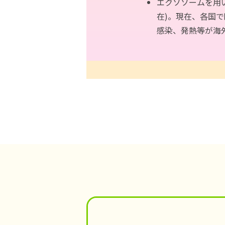
エクソソームを⽤い
在)。現在、各国
感染、発熱等が海