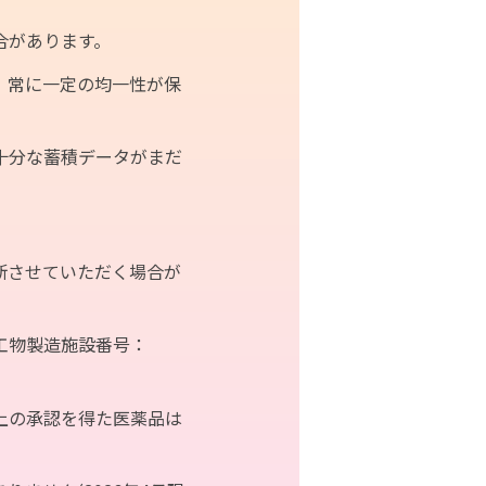
合があります。
ブログ
、常に一定の均一性が保
ムの基礎知識
メリット
十分な蓄積データがまだ
ン
きたいこと
断させていただく場合が
工物製造施設番号：
上の承認を得た医薬品は