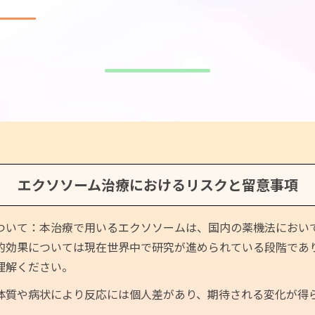
く、大
治療
健康維持
エクソソーム治療におけるリスクと留意事項
性麻痺
ストレス緩和
ついて：本治療で用いるエクソソームは、国内の薬機法におい
性脳症後遺症
肩こり
的効果については現在世界中で研究が進められている段階であ
理解ください。
閉症
睡眠の質
体質や病状により反応には個人差があり、期待される変化が得