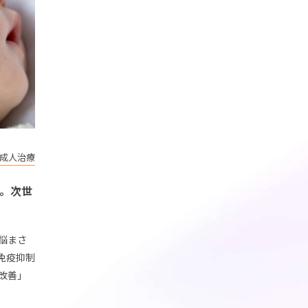
成人治療
。次世
悩まさ
免疫抑制
改善」
、アトピ