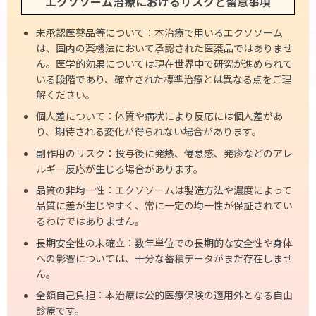
エクソソーム治療におけるリスクと留意事項
未承認医薬品等について：本治療で用いるエクソソーム
は、国内の薬機法において承認された医薬品ではありませ
ん。医学的効果については現在世界中で研究が進められて
いる段階であり、確立された標準治療とは異なる点をご理
解ください。
個人差について：体質や病状により反応には個人差があ
り、期待される変化が得られない場合があります。
副作用のリスク：投与後に発熱、倦怠感、発疹などのアレ
ルギー反応が生じる場合があります。
品質の非均一性：エクソソームは製造方法や濃度によって
品質に差が生じやすく、常に一定の均一性が保証されてい
るわけではありません。
長期安全性の未確立：数年単位での長期的な安全性や身体
への影響については、十分な蓄積データがまだ存在しませ
ん。
全額自己負担：本治療は公的医療保険の適用外となる自由
診療です。