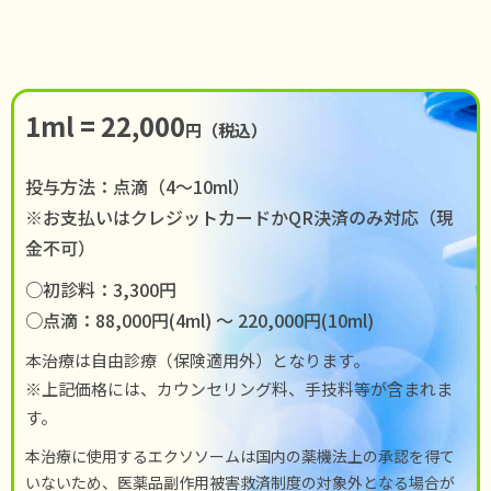
1ml = 22,000
円（税込）
投与方法：点滴（4〜10ml）
※お支払いはクレジットカードかQR決済のみ対応（現
金不可）
○初診料：3,300円
○点滴：88,000円(4ml) 〜 220,000円(10ml)
本治療は自由診療（保険適用外）となります。
※上記価格には、カウンセリング料、手技料等が含まれま
す。
本治療に使用するエクソソームは国内の薬機法上の承認を得て
いないため、医薬品副作用被害救済制度の対象外となる場合が