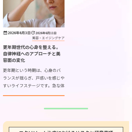
タイムライン
確認しておきたいこと
当院について
2026年6月3日
2026年6月11日
価格について
美容・エイジングケア
更年期世代の心身を整える。
診察予約
自律神経へのアプローチと美
容面の変化
プライバシーポリシー
更年期という時期は、心身のバ
お問い合わせ
ランスが揺らぎ、戸惑いを感じや
すいライフステージです。急な体
調や肌の変化に直面し、これか
らの健康をどのように維持して
いくか悩む方も少なくありませ
ん。近年、このような世代の健
やかな毎日のために、 […]