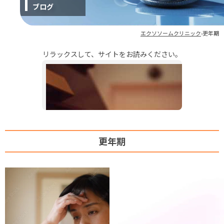
ブログ
ストレス緩和
肩こり
エクソソームクリニック
›
更年期
睡眠の質
リラックスして、サイトをお読みください。
美容・エイジングケア
シミ・しわ
肌荒れ
ダイエット
更年期
抜け毛
エクソソームブログ
エクソソームの基礎知識
副作用とデメリット