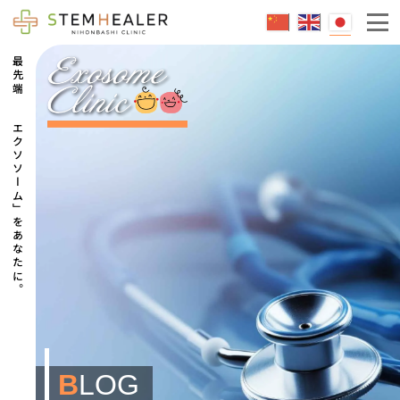
エクソソームとは
最先端の「エクソソーム」をあなたに。
成人治療
脳卒中
糖尿病
不整脈
小児治療
脳性麻痺
急性脳症後遺症
自閉症
B
LOG
健康維持