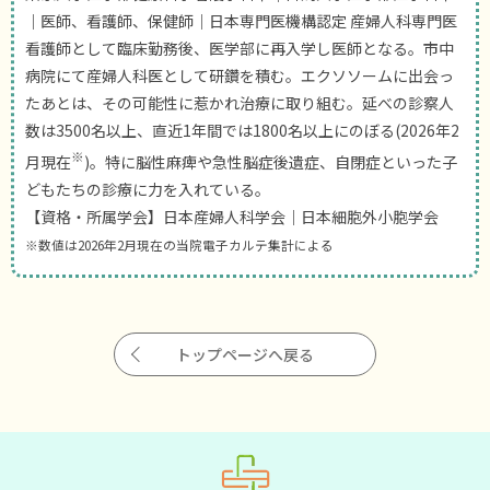
｜医師、看護師、保健師｜日本専門医機構認定 産婦人科専門医
看護師として臨床勤務後、医学部に再入学し医師となる。市中
病院にて産婦人科医として研鑽を積む。エクソソームに出会っ
たあとは、その可能性に惹かれ治療に取り組む。延べの診察人
数は3500名以上、直近1年間では1800名以上にのぼる(2026年2
※
月現在
)。特に脳性麻痺や急性脳症後遺症、自閉症といった子
どもたちの診療に力を入れている。
【資格・所属学会】日本産婦人科学会｜日本細胞外小胞学会
※数値は2026年2月現在の当院電子カルテ集計による
トップページへ戻る