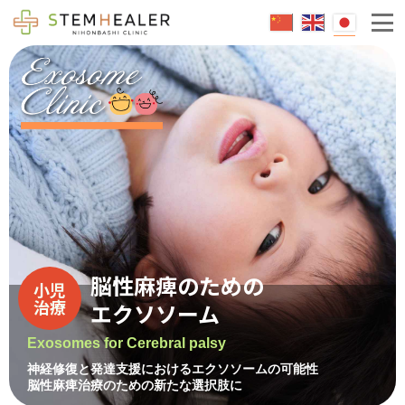
エクソソームとは
成人治療
脳卒中
糖尿病
不整脈
小児治療
脳性麻痺
脳性麻痺のための
小児
治療
エクソソーム
急性脳症後遺症
Exosomes for Cerebral palsy
自閉症
神経修復と発達支援におけるエクソソームの可能性
健康維持
脳性麻痺治療のための新たな選択肢に