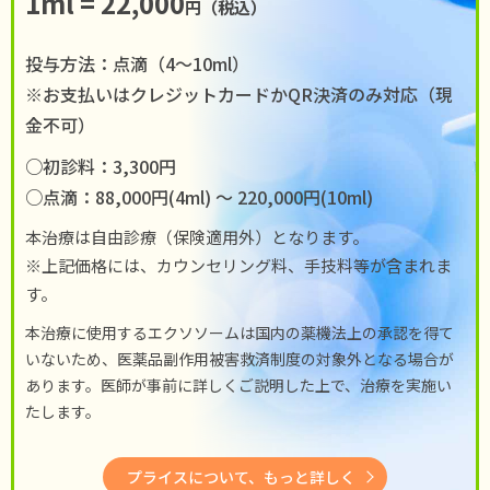
1ml = 22,000
円（税込）
投与方法：点滴（4〜10ml）
※お支払いはクレジットカードかQR決済のみ対応（現
金不可）
○初診料：3,300円
○点滴：88,000円(4ml) 〜 220,000円(10ml)
本治療は自由診療（保険適用外）となります。
※上記価格には、カウンセリング料、手技料等が含まれま
す。
本治療に使用するエクソソームは国内の薬機法上の承認を得て
いないため、医薬品副作用被害救済制度の対象外となる場合が
あります。医師が事前に詳しくご説明した上で、治療を実施い
たします。
プライスについて、もっと詳しく