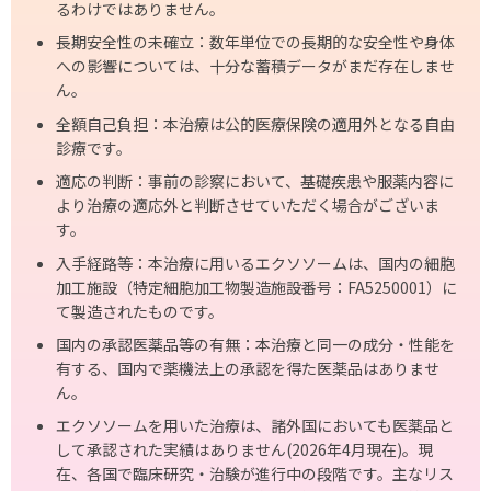
るわけではありません。
長期安全性の未確立：数年単位での長期的な安全性や身体
への影響については、十分な蓄積データがまだ存在しませ
ん。
全額自己負担：本治療は公的医療保険の適用外となる自由
診療です。
適応の判断：事前の診察において、基礎疾患や服薬内容に
より治療の適応外と判断させていただく場合がございま
す。
入手経路等：本治療に用いるエクソソームは、国内の細胞
加工施設（特定細胞加工物製造施設番号：FA5250001）に
て製造されたものです。
国内の承認医薬品等の有無：本治療と同一の成分・性能を
有する、国内で薬機法上の承認を得た医薬品はありませ
ん。
エクソソームを⽤いた治療は、諸外国においても医薬品と
して承認された実績はありません(2026年4⽉現在)。現
在、各国で臨床研究・治験が進⾏中の段階です。主なリス