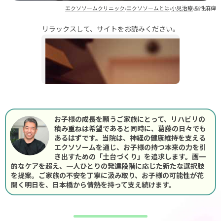
ストレス緩和
エクソソームクリニック
›
エクソソームとは
›
小児治療
›
脳性麻痺
肩こり
リラックスして、サイトをお読みください。
睡眠の質
美容・エイジングケア
シミ・しわ
肌荒れ
お子様の成長を願うご家族にとって、リハビリの
ダイエット
積み重ねは希望であると同時に、葛藤の日々でも
あるはずです。当院は、神経の健康維持を支える
抜け毛
エクソソームを通じ、お子様の持つ本来の力を引
き出すための「土台づくり」を追求します。画一
エクソソームブログ
的なケアを超え、一人ひとりの発達段階に応じた新たな選択肢
を提案。ご家族の不安を丁寧に汲み取り、お子様の可能性が花
開く明日を、日本橋から情熱を持って支え続けます。
エクソソームの基礎知識
副作用とデメリット