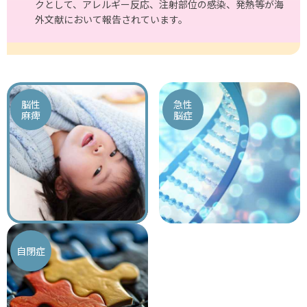
クとして、アレルギー反応、注射部位の感染、発熱等が海
外⽂献において報告されています。
脳性
急性
麻痺
脳症
自閉症