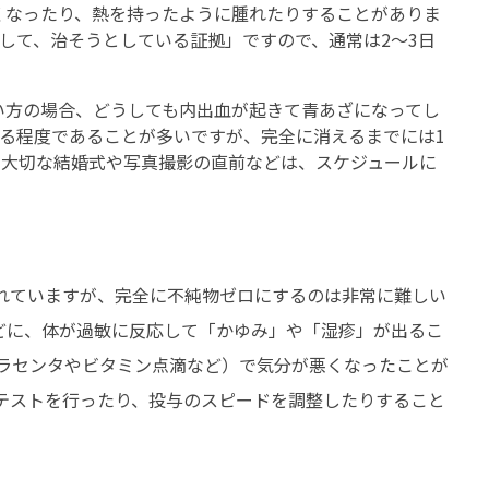
くなったり、熱を持ったように腫れたりすることがありま
して、治そうとしている証拠」ですので、通常は2〜3日
当院について
エクソソーム
価格について
エクソソー
い方の場合、どうしても内出血が起きて青あざになってし
る程度であることが多いですが、完全に消えるまでには1
診察予約
副作用とデ
。大切な結婚式や写真撮影の直前などは、スケジュールに
プライバシーポリシー
タイムライ
お問い合わせ
確認してお
れていますが、完全に不純物ゼロにするのは非常に難しい
どに、体が過敏に反応して「かゆみ」や「湿疹」が出るこ
プラセンタやビタミン点滴など）で気分が悪くなったことが
テストを行ったり、投与のスピードを調整したりすること