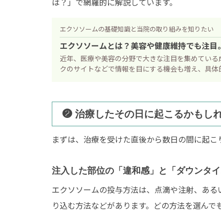
は？」で網羅的に解説しています。
エクソソームの基礎知識と当院の取り組みを知りたい
エクソソームとは？美容や健康維持でも注目
近年、医療や美容の分野で大きな注目を集めている
クのサイトなどで情報を目にする機会も増え、具体的
エクソソームとは
❷ 治療したその日に起こるかもし
成人治療
小児
まずは、治療を受けた直後から数日の間に起こ
脳卒中
脳
糖尿病
急
注入した部位の「違和感」と「ダウンタイ
エクソソームの投与方法は、点滴や注射、ある
不整脈
自
り込む方法などがあります。どの方法を選んで