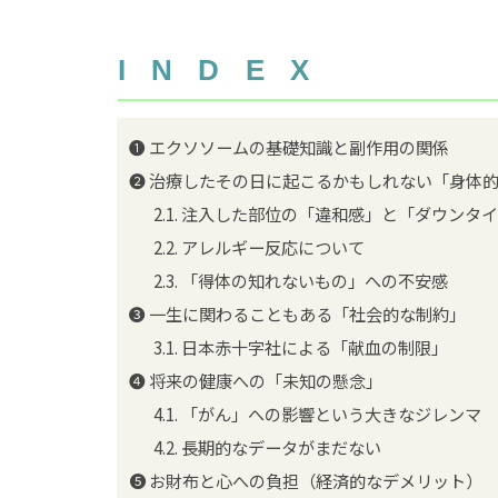
INDEX
❶ エクソソームの基礎知識と副作用の関係
❷ 治療したその日に起こるかもしれない「身体
2.1.
注入した部位の「違和感」と「ダウンタ
2.2.
アレルギー反応について
2.3.
「得体の知れないもの」への不安感
❸ 一生に関わることもある「社会的な制約」
3.1.
日本赤十字社による「献血の制限」
❹ 将来の健康への「未知の懸念」
4.1.
「がん」への影響という大きなジレンマ
4.2.
長期的なデータがまだない
❺ お財布と心への負担（経済的なデメリット）