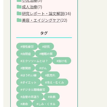
(3)
成人治療
(7)
研究レポート・論文解説
(16)
美容・エイジングケア
(22)
タグ
慢性疲労
研究
自閉症
睡眠の質
エクソソームとは？
抜け毛
膝関節
がん
ほうれい線
肌荒れ
ダイエット
冷え・むくみ
デジタル眼精疲労
血管の若返り
未病
寿命
しみ・くすみ