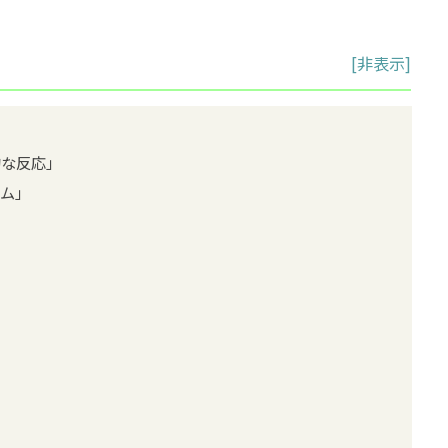
[
非表示
]
的な反応」
イム」