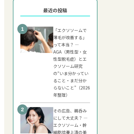
最近の投稿
ブログ
ムの基礎知識
「エクソソームで
薄毛が改善する」
メリット
って本当？ ―
AGA（男性型・女
ン
性型脱毛症）とエ
クソソーム研究
きたいこと
の“いま分かってい
ること・まだ分か
らないこと”（2026
年整理）
その広告、鵜呑み
にして大丈夫？ ―
エクソソーム・幹
細胞培養上清の美