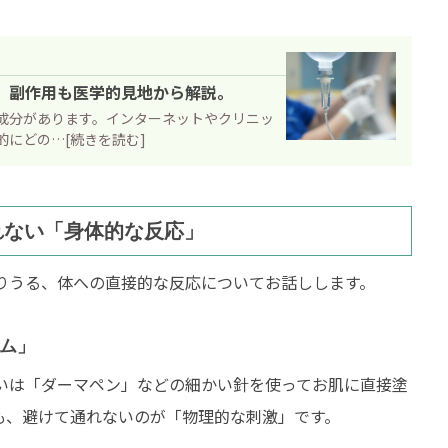
。副作用も医学的見地から解説。
成分があります。インターネットやクリニッ
にどの…[続きを読む]
れない「身体的な反応」
治療
健康維持
りうる、体への直接的な反応についてお話しします。
性麻痺
ストレス緩和
性脳症後遺症
肩こり
ム」
いは「ダーマペン」などの細かい針を使ってお肌に直接塗
閉症
睡眠の質
も、避けて通れないのが「物理的な刺激」です。