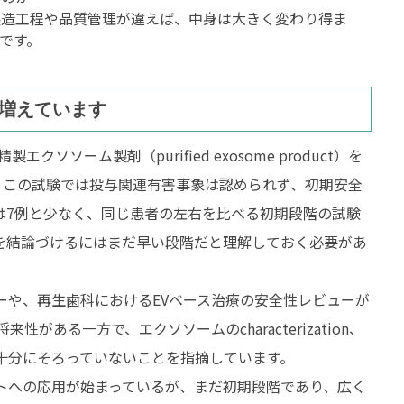
製造工程や品質管理が違えば、中身は大きく変わり得ま
です。
増えています
ソソーム製剤（purified exosome product）を
ました。この試験では投与関連有害事象は認められず、初期安全
は7例と少なく、同じ患者の左右を比べる初期段階の試験
を結論づけるにはまだ早い段階だと理解しておく必要があ
ーや、再生歯科におけるEVベース治療の安全性レビューが
がある一方で、エクソソームのcharacterization、
十分にそろっていないことを指摘しています。
トへの応用が始まっているが、まだ初期段階であり、広く