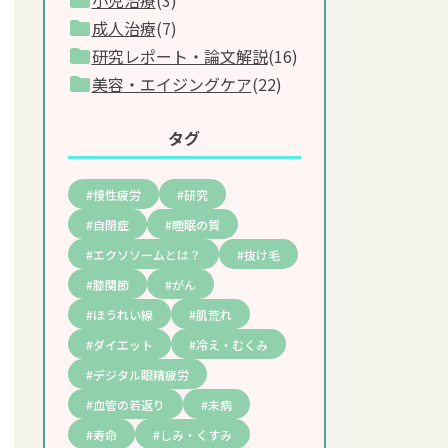
(3)
成人治療
(7)
研究レポート・論文解説
(16)
美容・エイジングケア
(22)
タグ
慢性疲労
研究
自閉症
睡眠の質
エクソソームとは？
抜け毛
膝関節
がん
ほうれい線
肌荒れ
ダイエット
冷え・むくみ
デジタル眼精疲労
血管の若返り
未病
寿命
しみ・くすみ