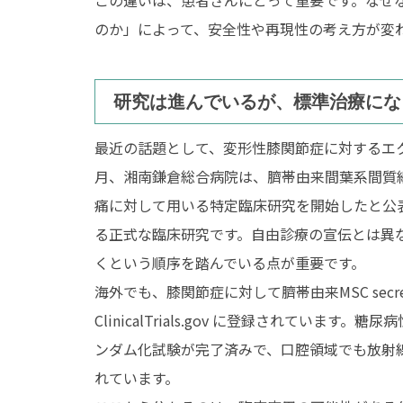
この違いは、患者さんにとって重要です。なぜ
のか」によって、安全性や再現性の考え方が変
研究は進んでいるが、標準治療にな
エクソソームとは
最近の話題として、変形性膝関節症に対するエク
月、湘南鎌倉総合病院は、臍帯由来間葉系間質
痛に対して用いる特定臨床研究を開始したと公
成人治療
小児
る正式な臨床研究です。自由診療の宣伝とは異
くという順序を踏んでいる点が重要です。
脳卒中
脳
海外でも、膝関節症に対して臍帯由来MSC secre
糖尿病
急
ClinicalTrials.gov に登録されています。糖尿病性足
ンダム化試験が完了済みで、口腔領域でも放射線治
不整脈
自
れています。