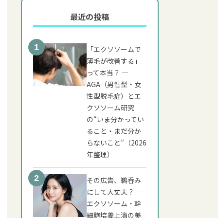
最近の投稿
ブログ
ムの基礎知識
「エクソソームで
薄毛が改善する」
メリット
って本当？ ―
AGA（男性型・女
ン
性型脱毛症）とエ
クソソーム研究
きたいこと
の“いま分かってい
ること・まだ分か
らないこと”（2026
年整理）
その広告、鵜呑み
にして大丈夫？ ―
エクソソーム・幹
細胞培養上清の美