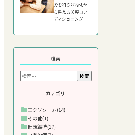
労を和らげ内側か
ら整える美容コン
ディショニング
検索
検索
カテゴリ
エクソソーム
(14)
その他
(1)
健康維持
(17)
小児治療