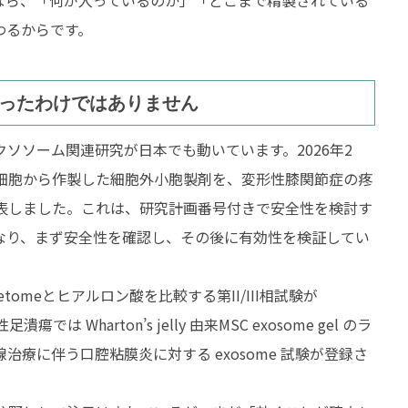
なら、「何が入っているのか」「どこまで精製されている
わるからです。
ったわけではありません
ソソーム関連研究が日本でも動いています。2026年2
細胞から作製した細胞外小胞製剤を、変形性膝関節症の疼
表しました。これは、研究計画番号付きで安全性を検討す
治療
健康維持
なり、まず安全性を確認し、その後に有効性を検証してい
性麻痺
ストレス緩和
tomeとヒアルロン酸を比較する第II/III相試験が
性脳症後遺症
肩こり
潰瘍では Wharton’s jelly 由来MSC exosome gel のラ
療に伴う口腔粘膜炎に対する exosome 試験が登録さ
閉症
睡眠の質