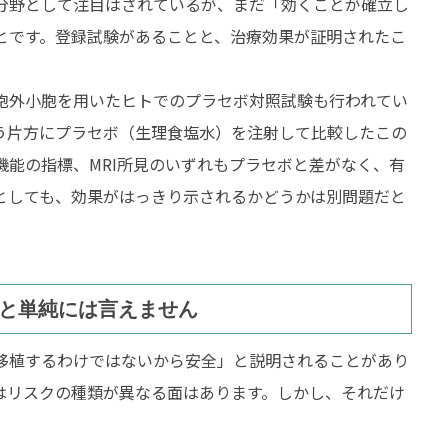
分野として注目はされているが、まだ「効くことが確立し
とです。登録試験があることと、治療効果が証明されたこ
当院について
エクソソーム
価格について
エクソソー
胞外小胞を用いたヒトでのプラセボ対照試験も行われてい
う片方にプラセボ（生理食塩水）を注射して比較したこの
診察予約
副作用とデ
能の指標、MRI所見のいずれもプラセボと差がなく、有
プライバシーポリシー
タイムライ
としても、効果がはっきり示されるかどうかは別問題だと
お問い合わせ
確認してお
と単純には言えません
移植するわけではないから安全」と説明されることがあり
はリスクの種類が異なる面はあります。しかし、それだけ