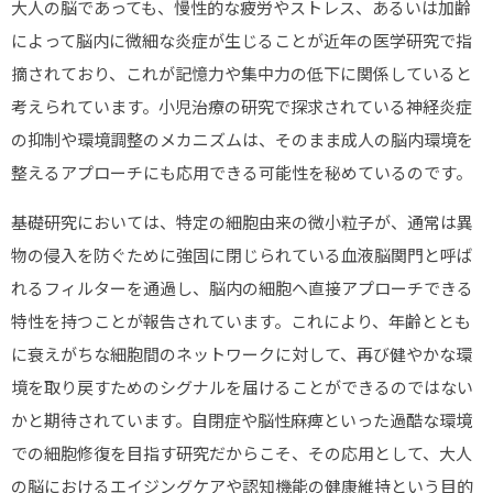
大人の脳であっても、慢性的な疲労やストレス、あるいは加齢
によって脳内に微細な炎症が生じることが近年の医学研究で指
摘されており、これが記憶力や集中力の低下に関係していると
考えられています。小児治療の研究で探求されている神経炎症
の抑制や環境調整のメカニズムは、そのまま成人の脳内環境を
整えるアプローチにも応用できる可能性を秘めているのです。
基礎研究においては、特定の細胞由来の微小粒子が、通常は異
物の侵入を防ぐために強固に閉じられている血液脳関門と呼ば
れるフィルターを通過し、脳内の細胞へ直接アプローチできる
特性を持つことが報告されています。これにより、年齢ととも
に衰えがちな細胞間のネットワークに対して、再び健やかな環
境を取り戻すためのシグナルを届けることができるのではない
かと期待されています。自閉症や脳性麻痺といった過酷な環境
での細胞修復を目指す研究だからこそ、その応用として、大人
の脳におけるエイジングケアや認知機能の健康維持という目的