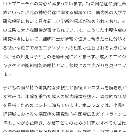
いアプローチへの関心が高まっています。特に自閉症や脳性麻
ストレス緩和
痺といった小児の神経発達に関する領域では、国内外の大学や
肩こり
研究機関において日々新しい学術的探求が進められており、そ
睡眠の質
の成果に大きな期待が寄せられています。こうした小児治療の
研究現場において、細胞同士が情報を伝達し合うために分泌す
美容・エイジングケア
る微小な粒子であるエクソソームの役割が注目されるようにな
シミ・しわ
り、その知見は子どもの治療研究にとどまらず、成人のエイジ
肌荒れ
ングケアや認知機能の維持という領域にまで広がりを見せてい
ます。
ダイエット
抜け毛
子どもの脳が持つ驚異的な柔軟性と修復メカニズムを解き明か
す試みは、年齢を重ねた成人の脳内環境を整え、健康的な状態
エクソソームブログ
を目指すためのヒントに満ちています。本コラムでは、小児神
エクソソームの基礎知識
経領域における先端医療の研究動向を医療広告ガイドラインに
副作用とデメリット
準拠しながら紐解き、なぜ子どものための研究がすべての世代
の脳の健康維持に繋がり得るのかを、医学的およびアカデミッ