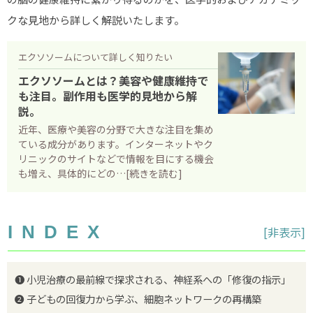
タイムライン
クな見地から詳しく解説いたします。
確認しておきたいこと
エクソソームについて詳しく知りたい
当院について
エクソソームとは？美容や健康維持で
価格について
も注目。副作用も医学的見地から解
説。
診察予約
近年、医療や美容の分野で大きな注目を集め
プライバシーポリシー
ている成分があります。インターネットやク
リニックのサイトなどで情報を目にする機会
お問い合わせ
も増え、具体的にどの…[続きを読む]
INDEX
[
非表示
]
❶ 小児治療の最前線で探求される、神経系への「修復の指示」
❷ 子どもの回復力から学ぶ、細胞ネットワークの再構築