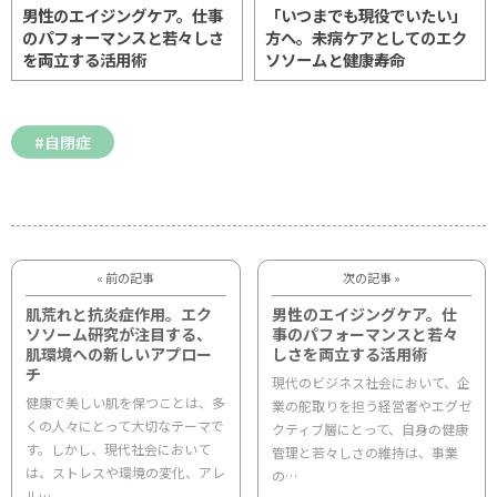
男性のエイジングケア。仕事
「いつまでも現役でいたい」
のパフォーマンスと若々しさ
方へ。未病ケアとしてのエク
を両立する活用術
ソソームと健康寿命
自閉症
« 前の記事
次の記事 »
肌荒れと抗炎症作用。エク
男性のエイジングケア。仕
ソソーム研究が注目する、
事のパフォーマンスと若々
肌環境への新しいアプロー
しさを両立する活用術
チ
現代のビジネス社会において、企
健康で美しい肌を保つことは、多
業の舵取りを担う経営者やエグゼ
くの人々にとって大切なテーマで
クティブ層にとって、自身の健康
す。しかし、現代社会において
管理と若々しさの維持は、事業
は、ストレスや環境の変化、アレ
の…
ル…