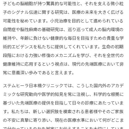
子どもの脳細胞が持つ驚異的な可能性と、それを支える微小粒
子のシグナル伝達に関する研究は、医療の未来を大きく広げる
可能性を秘めています。小児治療を目的として進められている
自閉症や脳性麻痺の基礎研究は、巡り巡って成人の脳内環境の
維持や、年齢に負けない健康的な毎日を目指すための貴重な学
術的エビデンスを私たちに提供してくれています。生命の初期
段階における力強い修復のメカニズムを学び、それを全世代の
健康維持に応用するという視点は、現代の先端医療において非
常に意義深い歩みであると言えます。
ステムヒーラ日本橋クリニックでは、こうした国内外のアカデ
ミックな研究動向や医学的知見を常に注視し、科学的な根拠に
基づいた先端医療の提供を目指して日々の診療にあたっていま
す。私たちは、新しい選択肢を模索される患者様やそのご家族
の不安に真摯に寄り添い、現在の医療水準において何がどこま
で分かっているのかを誠実にお伝えすることを大切にしていま