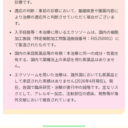
診療です。
適応の判断：事前の診察において、基礎疾患や服薬内容に
より治療の適応外と判断させていただく場合がございま
す。
入手経路等：本治療に用いるエクソソームは、国内の細胞
加工施設（特定細胞加工物製造施設番号：FA5250001）に
て製造されたものです。
国内の承認医薬品等の有無：本治療と同一の成分・性能を
有する、国内で薬機法上の承認を得た医薬品はありませ
ん。
エクソソームを⽤いた治療は、諸外国においても医薬品と
して承認された実績はありません(2026年4⽉現在)。現
在、各国で臨床研究・治験が進⾏中の段階です。主なリス
クとして、アレルギー反応、注射部位の感染、発熱等が海
外⽂献において報告されています。