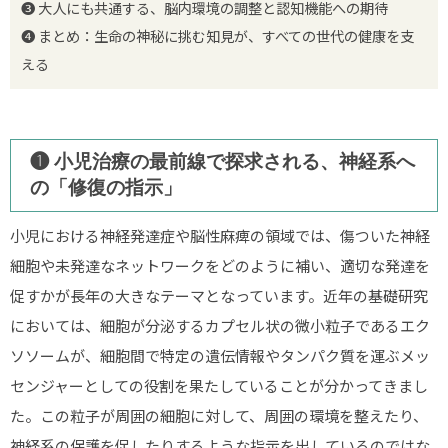
❸ 大人にも共通する、脳内環境の調整と認知機能への期待
❹ まとめ：生命の神秘に挑む知見が、すべての世代の健康を支
える
❶ 小児治療の最前線で探求される、神経系へ
の「修復の指示」
小児における神経発達症や脳性麻痺の領域では、傷ついた神経
細胞や未発達なネットワークをどのように補い、適切な発達を
促すかが長年の大きなテーマとなっています。近年の基礎研究
においては、細胞が分泌するカプセル状の微小粒子であるエク
ソソームが、細胞間で特定の遺伝情報やタンパク質を運ぶメッ
センジャーとしての役割を果たしていることが分かってきまし
た。この粒子が周囲の細胞に対して、周囲の環境を整えたり、
神経系の保護を促したりするような指示を出しているのではな