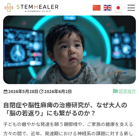
エクソソームとは
成人治療
脳卒中
糖尿病
不整脈
小児治療
健康維持
2026年5月28日
2026年6月2日
脳性麻痺
自閉症や脳性麻痺の治療研究が、なぜ大人の
急性脳症後遺症
「脳の若返り」にも繋がるのか？
自閉症
子どもの健やかな発達を願う親御様や、ご家族の健康を支える
健康維持
方々の間で、近年、発達期における神経系の課題に対する新し