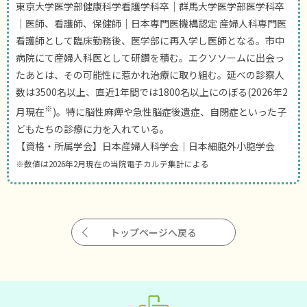
東京大学医学部健康科学看護学科卒｜群馬大学医学部医学科卒
｜医師、看護師、保健師｜日本専門医機構認定 産婦人科専門医
看護師として臨床勤務後、医学部に再入学し医師となる。市中
病院にて産婦人科医として研鑽を積む。エクソソームに出会っ
たあとは、その可能性に惹かれ治療に取り組む。延べの診察人
数は3500名以上、直近1年間では1800名以上にのぼる(2026年2
※
月現在
)。特に脳性麻痺や急性脳症後遺症、自閉症といった子
どもたちの診療に力を入れている。
【資格・所属学会】日本産婦人科学会｜日本細胞外小胞学会
※数値は2026年2月現在の当院電子カルテ集計による
トップページへ戻る