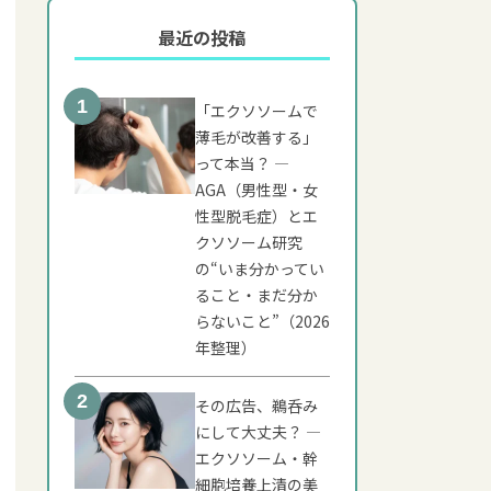
最近の投稿
ブログ
ムの基礎知識
「エクソソームで
薄毛が改善する」
メリット
って本当？ ―
AGA（男性型・女
ン
性型脱毛症）とエ
クソソーム研究
きたいこと
の“いま分かってい
ること・まだ分か
らないこと”（2026
年整理）
その広告、鵜呑み
にして大丈夫？ ―
エクソソーム・幹
細胞培養上清の美