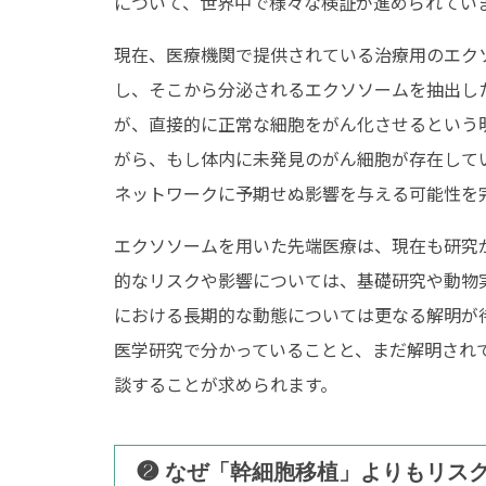
について、世界中で様々な検証が進められてい
現在、医療機関で提供されている治療用のエク
し、そこから分泌されるエクソソームを抽出し
が、直接的に正常な細胞をがん化させるという
がら、もし体内に未発見のがん細胞が存在して
エクソソームとは
ネットワークに予期せぬ影響を与える可能性を
エクソソームを用いた先端医療は、現在も研究
成人治療
小児
的なリスクや影響については、基礎研究や動物
における長期的な動態については更なる解明が
脳卒中
脳
医学研究で分かっていることと、まだ解明され
糖尿病
急
談することが求められます。
不整脈
自
❷ なぜ「幹細胞移植」よりもリス