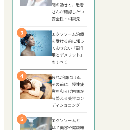
制の動きと、患者
さんが確認したい
安全性・相談先
エクソソーム治療
を受ける前に知っ
ておきたい「副作
用とデメリット」
のすべて
疲れが顔に出る、
その前に。慢性疲
労を和らげ内側か
ら整える美容コン
ディショニング
エクソソームと
は？美容や健康維