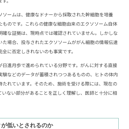
ます。
ソソームは、健康なドナーから採取された幹細胞を培養
たものです。これらの健康な細胞由来のエクソソーム自体
明確な証拠は、現時点では確認されていません。しかしな
いた場合、投与されたエクソソームががん細胞の情報伝達
完全に否定しきれないのも事実です。
が日進月歩で進められている分野です。がんに対する直接
治療
健康維持
実験などのデータが蓄積されつつあるものの、ヒトの体内
待たれています。そのため、施術を受ける際には、現在の
性麻痺
ストレス緩和
ていない部分があることを正しく理解し、医師と十分に相
性脳症後遺症
肩こり
閉症
睡眠の質
クが低いとされるのか