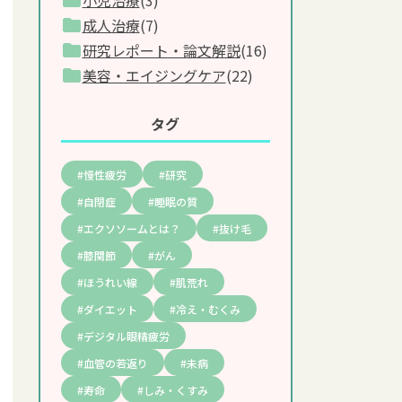
(3)
成人治療
(7)
研究レポート・論文解説
(16)
美容・エイジングケア
(22)
タグ
慢性疲労
研究
自閉症
睡眠の質
エクソソームとは？
抜け毛
膝関節
がん
ほうれい線
肌荒れ
ダイエット
冷え・むくみ
デジタル眼精疲労
血管の若返り
未病
寿命
しみ・くすみ