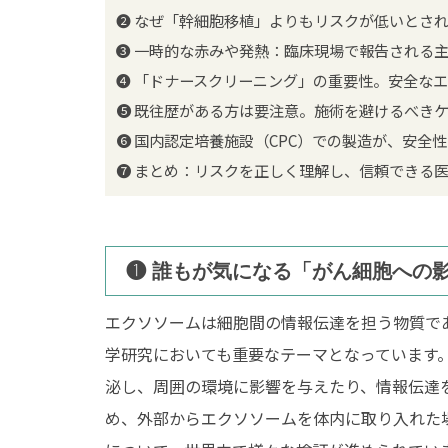
❷ なぜ「幹細胞移植」よりもリスクが低いとさ
❸ 一時的な赤みや発熱：臨床現場で報告される
❹ 「ドナースクリーニング」の重要性。安全な
❺ 既往歴がある方は要注意。施術を避けるべき
❻ 国内認定培養施設（CPC）での製造が、安全
❼ まとめ：リスクを正しく理解し、信頼できる
❶ 誰もが気になる「がん細胞への
エクソソームは細胞間の情報伝達を担う物質で
学研究においても重要なテーマとなっています
泌し、周囲の環境に影響を与えたり、情報伝達
め、外部からエクソソームを体内に取り入れた