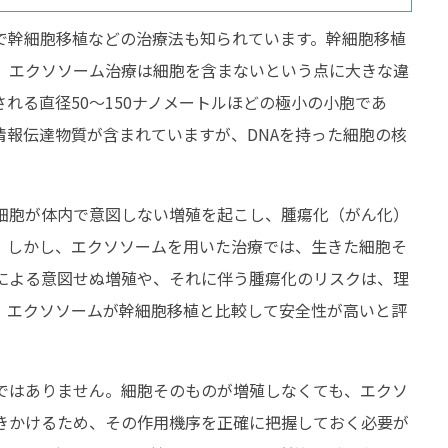
で幹細胞移植などの治療法も知られています。幹細胞移植
当院について
エクソソーム
、エクソソーム治療は細胞を含まないという点に大きな違
価格について
エクソソー
れる直径50〜150ナノメートルほどの極小の小胞であ
情報伝達物質が含まれていますが、DNAを持った細胞の核
診察予約
副作用とデ
プライバシーポリシー
タイムライ
細胞が体内で意図しない増殖を起こし、腫瘍化（がん化）
お問い合わせ
確認してお
。しかし、エクソソームを用いた治療では、生きた細胞そ
による意図せぬ増殖や、それに伴う腫瘍化のリスクは、理
、エクソソームが幹細胞移植と比較して安全性が高いと評
ではありません。細胞そのものが増殖しなくても、エクソ
きかけるため、その作用機序を正確に把握しておく必要が