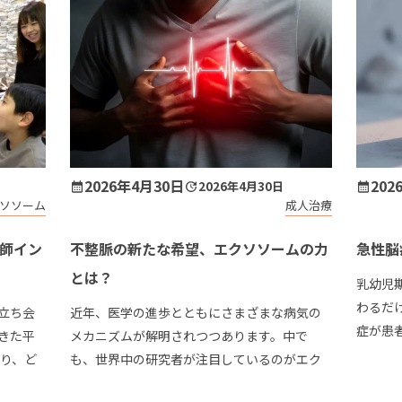
2026年4月30日
202
2026年4月30日
ソソーム
成人治療
師イン
不整脈の新たな希望、エクソソームの力
急性脳
とは？
乳幼児
わるだ
立ち会
近年、医学の進歩とともにさまざまな病気の
症が患
きた平
メカニズムが解明されつつあります。中で
ること
守り、ど
も、世界中の研究者が注目しているのがエク
ンを中
への答え
ソソームという物質です。この物質は、私た
は先端医