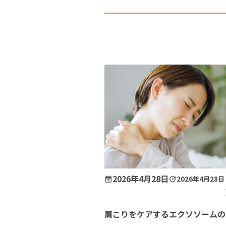
を求め、彼は先端医療の一翼を担うエ
ーム治療の道へと […]
エクソソームとは
成人治療
小児
脳卒中
脳
糖尿病
急
2026年4月28日
2026年4月28日
不整脈
自
肩こりをケアするエクソソームの