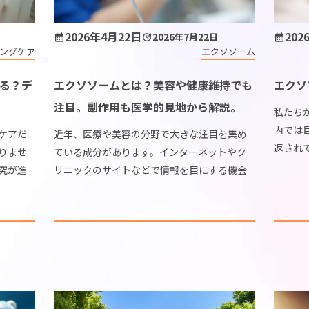
2026年4月22日
202
2026年7月22日
ングケア
エクソソーム
る？デ
エクソソームとは？美容や健康維持でも
エクソ
注目。副作用も医学的見地から解説。
私たち
内では
ケアだ
近年、医療や美容の分野で大きな注目を集め
返され
りませ
ている成分があります。インターネットやク
化を司
究が進
リニックのサイトなどで情報を目にする機会
が、細
して、
も増え、具体的にどのようなものか関心を持
クソソー
が高ま
っている方も多いのではないでしょうか。情
報が溢れる時代だから […]