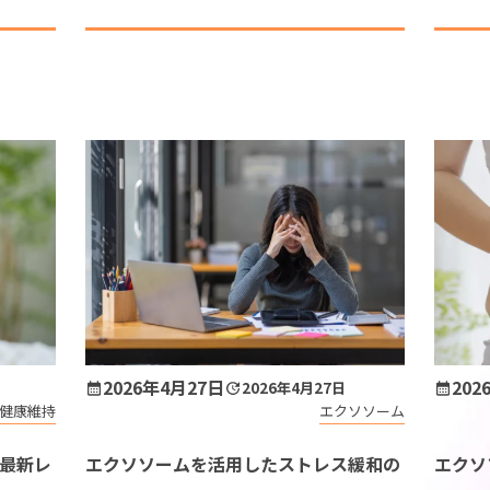
クソソ
ちの体を構成する細胞同士が情報交換を行う
ための重要なツールであ […]
治療
健康維持
性麻痺
ストレス緩和
性脳症後遺症
肩こり
2026年4月27日
202
2026年4月27日
健康維持
エクソソーム
閉症
睡眠の質
最新レ
エクソソームを活用したストレス緩和の
エクソ