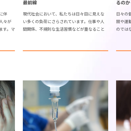
最前線
るのか
当院について
エクソソーム
に伴
現代社会において、私たちは日々目に見えな
日々の
人々が
い多くの負荷にさらされています。仕事や人
限や運
価格について
エクソソー
ます。マ
間関係、不規則な生活習慣などが重なること
のでは
ビリテ
で、心身のバランスを保つことが難しくなる
分野で
診察予約
副作用とデ
まり、根
ケースも少なくありません。こうした背景の
アやイ
中、従来の対症療法だ […]
び交って
プライバシーポリシー
タイムライ
お問い合わせ
確認してお