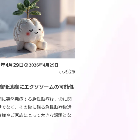
6年4月29日
2026年4月29日
小児治療
症後遺症にエクソソームの可能性
期に突然発症する急性脳症は、命に関
けでなく、その後に残る急性脳症後遺
者様やご家族にとって大きな課題とな
があります。現在、リハビリテーショ
心としたケアが一般的ですが、近年で
療の分野にお […]