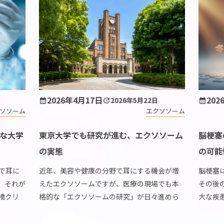
2026年4月17日
202
2026年5月22日
ソソーム
エクソソーム
な大学
東京大学でも研究が進む、エクソソーム
脳梗塞
の実態
の可能
で耳に
近年、美容や健康の分野で耳にする機会が増
脳梗塞
。それが
えたエクソソームですが、医療の現場でも本
その後
橋クリ
格的な「エクソソームの研究」が日々進めら
大な疾
な進展
れています。とくに東京大学の研究は、がん
たちの
、この言
やアルツハイマー病などさまざまな疾患のメ
である