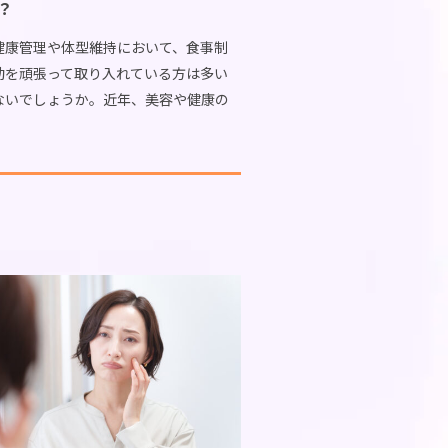
？
ブログ
健康管理や体型維持において、食事制
動を頑張って取り入れている方は多い
ムの基礎知識
ないでしょうか。近年、美容や健康の
注目を集めている成分について、メディ
メリット
ンターネット上でさまざまな情報が飛
います。ス […]
ン
きたいこと