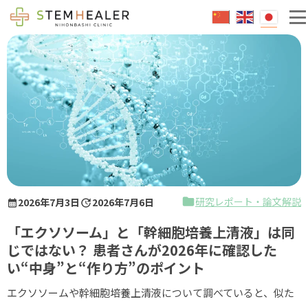
エクソソームとは
成人治療
脳卒中
糖尿病
不整脈
小児治療
研究レポート・論文解説
2026年7月3日
2026年7月6日
脳性麻痺
「エクソソーム」と「幹細胞培養上清液」は同
急性脳症後遺症
じではない？ 患者さんが2026年に確認した
い“中身”と“作り方”のポイント
自閉症
エクソソームや幹細胞培養上清液について調べていると、似た
健康維持