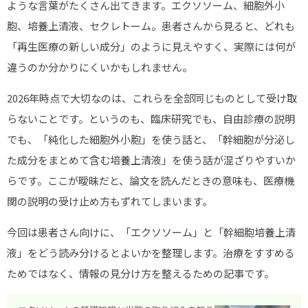
ような言葉がたくさん出てきます。エクソソーム、細胞外小
ストレス緩和
胞、培養上清液、セクレトーム。患者さんから見ると、どれも
肩こり
「再生医療の新しい成分」のように見えやすく、実際には何が
違うのか分かりにくいかもしれません。
睡眠の質
美容・エイジングケア
2026年時点で大切なのは、これらを全部同じものとして受け取
らないことです。というのも、臨床研究でも、自由診療の説明
シミ・しわ
でも、「純化した細胞外小胞」を使う話と、「幹細胞が分泌し
肌荒れ
た成分をまとめて含む培養上清液」を使う話が混ざりやすいか
ダイエット
らです。ここが曖昧だと、論文を読んだときの意味も、医療機
関の説明の受け止め方もずれてしまいます。
抜け毛
エクソソームブログ
今回は患者さん向けに、「エクソソーム」と「幹細胞培養上清
液」をどう読み分けるとよいかを整理します。治療をすすめる
エクソソームの基礎知識
ためではなく、情報の見分け方を整えるための記事です。
副作用とデメリット