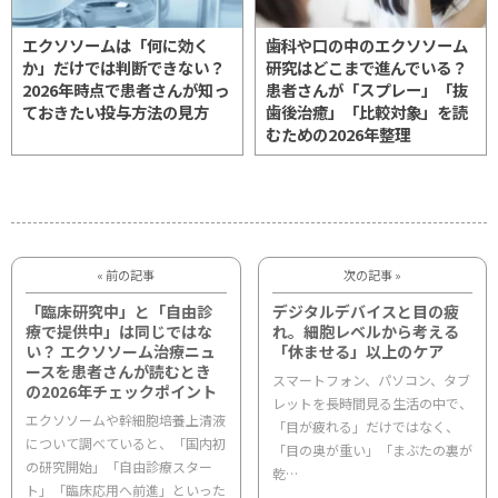
エクソソームは「何に効く
歯科や口の中のエクソソーム
か」だけでは判断できない？
研究はどこまで進んでいる？
2026年時点で患者さんが知っ
患者さんが「スプレー」「抜
ておきたい投与方法の見方
歯後治癒」「比較対象」を読
むための2026年整理
« 前の記事
次の記事 »
「臨床研究中」と「自由診
デジタルデバイスと目の疲
療で提供中」は同じではな
れ。細胞レベルから考える
い？ エクソソーム治療ニュ
「休ませる」以上のケア
ースを患者さんが読むとき
スマートフォン、パソコン、タブ
の2026年チェックポイント
レットを長時間見る生活の中で、
エクソソームや幹細胞培養上清液
「目が疲れる」だけではなく、
について調べていると、「国内初
「目の奥が重い」「まぶたの裏が
の研究開始」「自由診療スター
乾…
ト」「臨床応用へ前進」といった