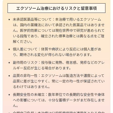
エクソソーム治療におけるリスクと留意事項
未承認医薬品等について：本治療で用いるエクソソーム
は、国内の薬機法において承認された医薬品ではありませ
ん。医学的効果については現在世界中で研究が進められて
いる段階であり、確立された標準治療とは異なる点をご理
解ください。
個人差について：体質や病状により反応には個人差があ
り、期待される変化が得られない場合があります。
副作用のリスク：投与後に発熱、倦怠感、発疹などのアレ
ルギー反応が生じる場合があります。
品質の非均一性：エクソソームは製造方法や濃度によって
品質に差が生じやすく、常に一定の均一性が保証されてい
るわけではありません。
長期安全性の未確立：数年単位での長期的な安全性や身体
への影響については、十分な蓄積データがまだ存在しませ
ん。
全額自己負担：本治療は公的医療保険の適用外となる自由