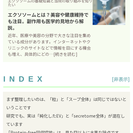
エクソソームの基礎知識と当院の取り組みを知り
タイムライン
たい
確認しておきたいこと
エクソソームとは？美容や健康維持で
も注目。副作用も医学的見地から解
当院について
説。
近年、医療や美容の分野で大きな注目を集め
価格について
ている成分があります。インターネットやク
リニックのサイトなどで情報を目にする機会
診察予約
も増え、具体的にどの…[続きを読む]
プライバシーポリシー
お問い合わせ
INDEX
[
非表示
]
まず整理したいのは、「粒」と「スープ全体」は同じではないと
いうことです
研究でも、実は「純化したEV」と「secretome全体」が混在し
ています
「Protein-free回収培地」は、見た目以上に大事な論点です