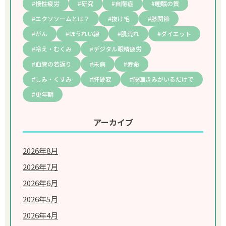
慢性疲労
研究
自閉症
睡眠の質
エクソソームとは？
抜け毛
膝関節
がん
ほうれい線
肌荒れ
ダイエット
冷え・むくみ
デジタル眼精疲労
血管の若返り
未病
寿命
しみ・くすみ
肝硬変
映画きみがいるだけで
更年期
アーカイブ
2026年8月
2026年7月
2026年6月
2026年5月
2026年4月