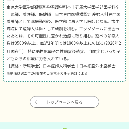
東京大学医学部健康科学看護学科卒｜群馬大学医学部医学科卒
｜医師、看護師、保健師｜日本専門医機構認定 産婦人科専門医
看護師として臨床勤務後、医学部に再入学し医師となる。市中
病院にて産婦人科医として研鑽を積む。エクソソームに出会っ
たあとは、その可能性に惹かれ治療に取り組む。延べの診察人
数は3500名以上、直近1年間では1800名以上にのぼる(2026年2
※
月現在
)。特に脳性麻痺や急性脳症後遺症、自閉症といった子
どもたちの診療に力を入れている。
【資格・所属学会】日本産婦人科学会｜日本細胞外小胞学会
※数値は2026年2月現在の当院電子カルテ集計による
トップページへ戻る