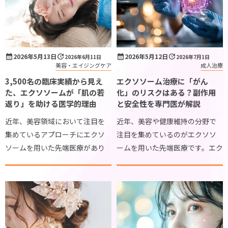
タイムライン
確認しておきたいこと
当院について
2026年5月13日
2026年5月12日
2026年6月11日
2026年7月1日
価格について
美容・エイジングケア
成人治療
3,500名の臨床実績から見え
エクソソーム治療に「がん
診察予約
た、エクソソームが「肌の若
化」のリスクはある？副作用
返り」を助ける医学的理由
と安全性を専門医が解説
プライバシーポリシー
近年、美容領域において注目を
近年、美容や健康維持の分野で
お問い合わせ
集めているアプローチにエクソ
注目を集めているのがエクソソ
ソームを用いた先端医療があり
ームを用いた先端医療です。エク
ます。年齢とともに現れる肌の悩
ソソームとは、私たちの体内に
みに直面したとき、表面的なケア
存在する細胞が分泌するごく小
だけでなく、より深い部分から
さなカプセル状の物質で、細胞同
のアプローチを検討される方が
士が情報を伝達するためのメッ
増えています。私たち […]
センジャーとして働い […]