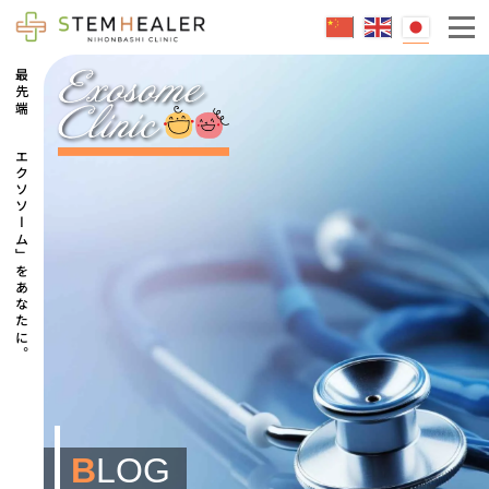
エクソソームとは
最先端の「エクソソーム」をあなたに。
成人治療
脳卒中
糖尿病
不整脈
小児治療
脳性麻痺
急性脳症後遺症
自閉症
B
LOG
健康維持