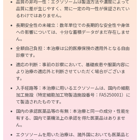
品質の非均一性：エクソソームは製造方法や濃度によって
品質に差が生じやすく、常に一定の均一性が保証されてい
るわけではありません。
長期安全性の未確立：数年単位での長期的な安全性や身体
への影響については、十分な蓄積データがまだ存在しませ
ん。
全額自己負担：本治療は公的医療保険の適用外となる自由
診療です。
適応の判断：事前の診察において、基礎疾患や服薬内容に
より治療の適応外と判断させていただく場合がございま
す。
入手経路等：本治療に用いるエクソソームは、国内の細胞
加工施設（特定細胞加工物製造施設番号：FA5250001）に
て製造されたものです。
国内の承認医薬品等の有無：本治療と同一の成分・性能を
有する、国内で薬機法上の承認を得た医薬品はありませ
ん。
エクソソームを⽤いた治療は、諸外国においても医薬品と