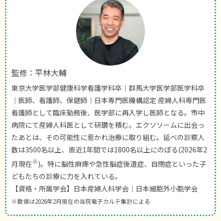
監修：平林大輔
東京大学医学部健康科学看護学科卒｜群馬大学医学部医学科卒
｜医師、看護師、保健師｜日本専門医機構認定 産婦人科専門医
看護師として臨床勤務後、医学部に再入学し医師となる。市中
病院にて産婦人科医として研鑽を積む。エクソソームに出会っ
たあとは、その可能性に惹かれ治療に取り組む。延べの診察人
数は3500名以上、直近1年間では1800名以上にのぼる(2026年2
※
月現在
)。特に脳性麻痺や急性脳症後遺症、自閉症といった子
どもたちの診療に力を入れている。
【資格・所属学会】日本産婦人科学会｜日本細胞外小胞学会
※数値は2026年2月現在の当院電子カルテ集計による