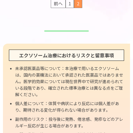
投
前へ
1
2
とされてきました […]
ソソーム治療の道へと […]
稿
の
ペ
ー
ジ
送
エクソソーム治療におけるリスクと留意事項
り
未承認医薬品等について：本治療で用いるエクソソーム
は、国内の薬機法において承認された医薬品ではありませ
ん。医学的効果については現在世界中で研究が進められて
いる段階であり、確立された標準治療とは異なる点をご理
解ください。
個人差について：体質や病状により反応には個人差があ
り、期待される変化が得られない場合があります。
副作用のリスク：投与後に発熱、倦怠感、発疹などのアレ
ルギー反応が生じる場合があります。