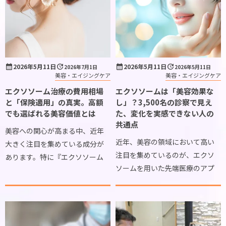
2026年5月11日
2026年5月11日
2026年7月1日
2026年5月11日
美容・エイジングケア
美容・エイジングケア
エクソソーム治療の費用相場
エクソソームは「美容効果な
と「保険適用」の真実。高額
し」？3,500名の診察で見え
でも選ばれる美容価値とは
た、変化を実感できない人の
共通点
美容への関心が高まる中、近年
近年、美容の領域において高い
大きく注目を集めている成分が
注目を集めているのが、エクソ
あります。特に『エクソソーム
ソームを用いた先端医療のアプ
美容』と検索して、その働きや可
ローチです。肌のコンディション
能性について情報を集めている
を整えたり、エイジングケアの一
方も多いのではないでしょう
環として取り入れたりする方が
か。エクソソームを取り入れた
増えている一方で、「美容のため
先端医療のアプローチは […]