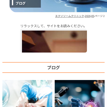
ブログ
ストレス緩和
肩こり
エクソソームクリニック
›
2026
›
05
›
ページ 2
睡眠の質
リラックスして、サイトをお読みください。
美容・エイジングケア
シミ・しわ
肌荒れ
ダイエット
ブログ
抜け毛
エクソソームブログ
エクソソームの基礎知識
副作用とデメリット