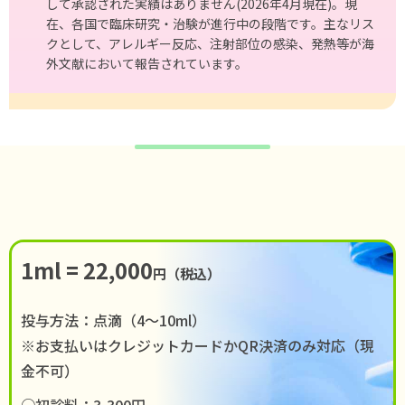
して承認された実績はありません(2026年4⽉現在)。現
在、各国で臨床研究・治験が進⾏中の段階です。主なリス
クとして、アレルギー反応、注射部位の感染、発熱等が海
外⽂献において報告されています。
1ml = 22,000
円（税込）
投与方法：点滴（4〜10ml）
※お支払いはクレジットカードかQR決済のみ対応（現
金不可）
○初診料：3,300円