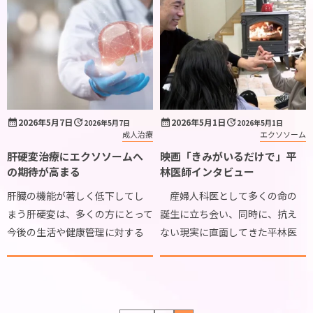
に施術を受けたけれ […]
2026年5月7日
2026年5月1日
2026年5月7日
2026年5月1日
成人治療
エクソソーム
肝硬変治療にエクソソームへ
映画「きみがいるだけで」平
の期待が高まる
林医師インタビュー
肝臓の機能が著しく低下してし
産婦人科医として多くの命の
まう肝硬変は、多くの方にとって
誕生に立ち会い、同時に、抗え
今後の生活や健康管理に対する
ない現実に直面してきた平林医
不安を抱かせる疾患です。これま
師。 「生まれてきた命を、どう
での医学において、一度硬くなっ
守り、どう支えていけるか」 そ
てしまった肝臓の組織を元の状態
の切実な問いへの答えを求め、
に戻すことは非常に困難である
彼は先端医療の一翼を担うエク