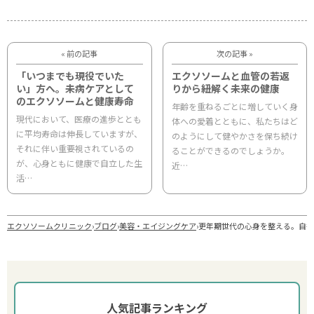
« 前の記事
次の記事 »
「いつまでも現役でいた
エクソソームと血管の若返
い」方へ。未病ケアとして
りから紐解く未来の健康
のエクソソームと健康寿命
年齢を重ねるごとに増していく身
現代において、医療の進歩ととも
体への愛着とともに、私たちはど
に平均寿命は伸長していますが、
のようにして健やかさを保ち続け
それに伴い重要視されているの
ることができるのでしょうか。
が、心身ともに健康で自立した生
近…
活…
エクソソームクリニック
›
ブログ
›
美容・エイジングケア
›
更年期世代の心身を整える。自律
人気記事ランキング