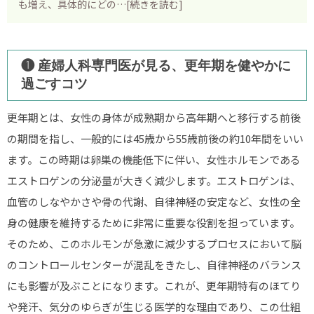
タイムライン
も増え、具体的にどの…[続きを読む]
確認しておきたいこと
当院について
❶ 産婦人科専門医が見る、更年期を健やかに
過ごすコツ
価格について
診察予約
更年期とは、女性の身体が成熟期から高年期へと移行する前後
の期間を指し、一般的には45歳から55歳前後の約10年間をいい
プライバシーポリシー
ます。この時期は卵巣の機能低下に伴い、女性ホルモンである
お問い合わせ
エストロゲンの分泌量が大きく減少します。エストロゲンは、
血管のしなやかさや骨の代謝、自律神経の安定など、女性の全
身の健康を維持するために非常に重要な役割を担っています。
そのため、このホルモンが急激に減少するプロセスにおいて脳
のコントロールセンターが混乱をきたし、自律神経のバランス
にも影響が及ぶことになります。これが、更年期特有のほてり
や発汗、気分のゆらぎが生じる医学的な理由であり、この仕組