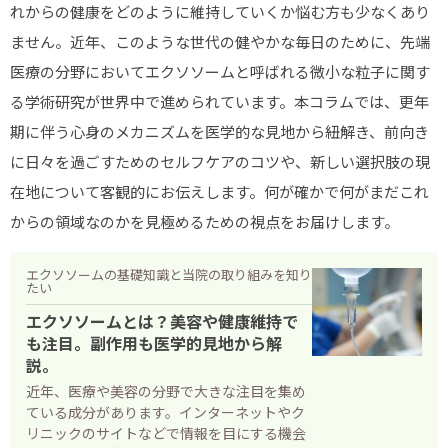
れからの健康をどのように維持していくか悩む方も少なくあり
ストレス緩和
ません。近年、このような世代の健やかな毎日のために、先端
肩こり
医療の分野においてエクソソームと呼ばれる微小な粒子に関す
睡眠の質
る学術研究が世界中で進められています。本コラムでは、更年
期に伴う心身のメカニズムを医学的な見地から紐解き、前向き
美容・エイジングケア
に日々を過ごすためのセルフケアのコツや、新しい選択肢の現
シミ・しわ
在地について客観的にお伝えします。何が確かで何がまだこれ
肌荒れ
からの領域なのかを見極めるための視点をお届けします。
ダイエット
エクソソームの基礎知識と当院の取り組みを知り
たい
抜け毛
エクソソームとは？美容や健康維持で
エクソソームブログ
も注目。副作用も医学的見地から解
説。
エクソソームの基礎知識
近年、医療や美容の分野で大きな注目を集め
ている成分があります。インターネットやク
副作用とデメリット
リニックのサイトなどで情報を目にする機会