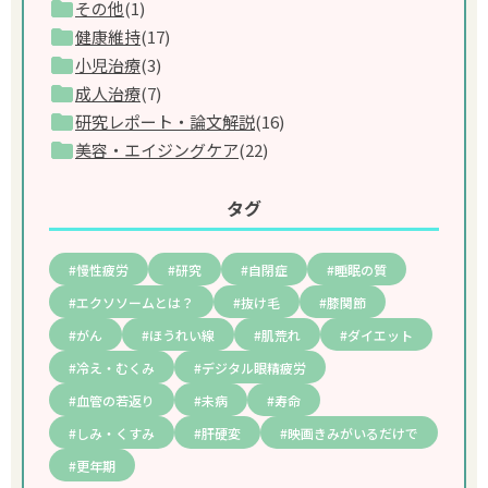
その他
(1)
健康維持
(17)
小児治療
(3)
成人治療
(7)
研究レポート・論文解説
(16)
美容・エイジングケア
(22)
タグ
慢性疲労
研究
自閉症
睡眠の質
エクソソームとは？
抜け毛
膝関節
がん
ほうれい線
肌荒れ
ダイエット
冷え・むくみ
デジタル眼精疲労
血管の若返り
未病
寿命
しみ・くすみ
肝硬変
映画きみがいるだけで
更年期