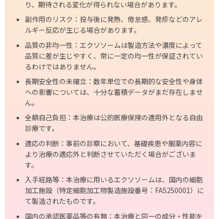
り、期待される変化が得られない場合があります。
副作用のリスク：投与後に発熱、倦怠感、発疹などのアレ
ルギー反応が生じる場合があります。
品質の非均一性：エクソソームは製造方法や濃度によって
品質に差が生じやすく、常に一定の均一性が保証されてい
るわけではありません。
長期安全性の未確立：数年単位での長期的な安全性や身体
への影響については、十分な蓄積データがまだ存在しませ
ん。
全額自己負担：本治療は公的医療保険の適用外となる自由
診療です。
適応の判断：事前の診察において、基礎疾患や服薬内容に
より治療の適応外と判断させていただく場合がございま
す。
入手経路等：本治療に用いるエクソソームは、国内の細胞
加工施設（特定細胞加工物製造施設番号：FA5250001）に
て製造されたものです。
国内の承認医薬品等の有無：本治療と同一の成分・性能を