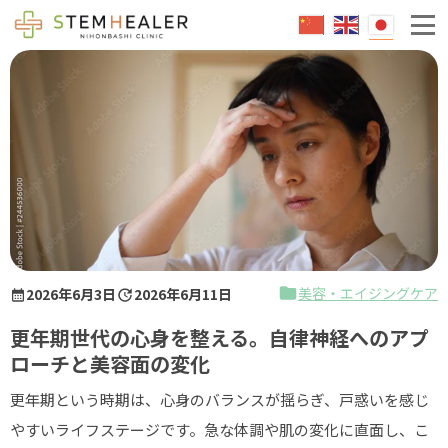
エクソソームとは
成人治療
脳卒中
糖尿病
不整脈
小児治療
美容・エイジングケア
2026年6月3日
2026年6月11日
脳性麻痺
更年期世代の心身を整える。自律神経へのアプ
急性脳症後遺症
ローチと美容面の変化
自閉症
更年期という時期は、心身のバランスが揺らぎ、戸惑いを感じ
健康維持
やすいライフステージです。急な体調や肌の変化に直面し、こ