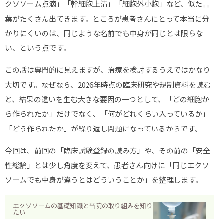
クソソーム点滴」「幹細胞上清」「細胞外小胞」など、似た言
ストレス緩和
葉がたくさん出てきます。ところが患者さんにとって本当に分
肩こり
かりにくいのは、同じような名前でも中身が同じとは限らな
い、という点です。
睡眠の質
美容・エイジングケア
この話は専門的に見えますが、治療を検討するうえではかなり
大切です。なぜなら、2026年時点の臨床研究や規制資料を読む
シミ・しわ
と、結果の違いを生む大きな要因の一つとして、「どの細胞か
肌荒れ
ら作られたか」だけでなく、「何がどれくらい入っているか」
ダイエット
「どう作られたか」が繰り返し問題になっているからです。
抜け毛
今回は、前回の「臨床試験登録の読み方」や、その前の「安全
エクソソームブログ
性総論」とは少し角度を変えて、患者さん向けに「同じエクソ
ソームでも中身が違うとはどういうことか」を整理します。
エクソソームの基礎知識
副作用とデメリット
エクソソームの基礎知識と当院の取り組みを知り
たい