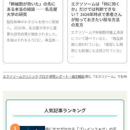
「幹細胞が効いた」の先に
エクソソームは「何に効く
ある本当の結論 ── 名古屋
か」だけでは判断できな
大学の研究
い？ 2026年時点で患者さん
が知っておきたい投与方法
脳性麻痺のお子さんを持つご家族
の見方
へ。2026年、名古屋大学から重
エクソソームや幹細胞培養上清液
要な研究成果が報告されました。
について調べていると、「再生医
本稿はそれを入り口に、再生医…
療に使われている」「美容にも関
節にも創傷にも注目されている」
…
エクソソームクリニック
›
ブログ
›
研究レポート・論文解説
›
同じ「エクソソーム」でも中身は
人気記事ランキング
頭にモヤがかかる「ブレインフォグ」の正