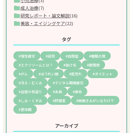
小児治療
(3)
成人治療
(7)
研究レポート・論文解説
(16)
美容・エイジングケア
(22)
タグ
慢性疲労
研究
自閉症
睡眠の質
エクソソームとは？
抜け毛
膝関節
がん
ほうれい線
肌荒れ
ダイエット
冷え・むくみ
デジタル眼精疲労
血管の若返り
未病
寿命
しみ・くすみ
肝硬変
映画きみがいるだけで
更年期
アーカイブ