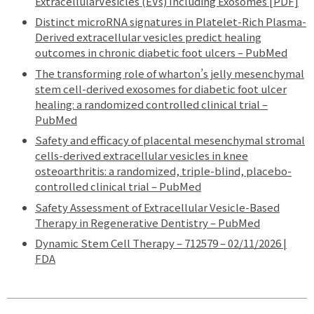
ExtracellularVesicles (EVs) Including Exosomes [PDF]
Distinct microRNA signatures in Platelet-Rich Plasma-
Derived extracellular vesicles predict healing
outcomes in chronic diabetic foot ulcers – PubMed
The transforming role of wharton’s jelly mesenchymal
stem cell-derived exosomes for diabetic foot ulcer
healing: a randomized controlled clinical trial –
PubMed
Safety and efficacy of placental mesenchymal stromal
cells-derived extracellular vesicles in knee
osteoarthritis: a randomized, triple-blind, placebo-
controlled clinical trial – PubMed
Safety Assessment of Extracellular Vesicle-Based
Therapy in Regenerative Dentistry – PubMed
Dynamic Stem Cell Therapy – 712579 – 02/11/2026 |
FDA