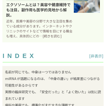
タイムライン
エクソソームとは？美容や健康維持で
も注目。副作用も医学的見地から解
確認しておきたいこと
説。
当院について
近年、医療や美容の分野で大きな注目を集め
ている成分があります。インターネットやク
価格について
リニックのサイトなどで情報を目にする機会
も増え、具体的にどの…[続きを読む]
診察予約
プライバシーポリシー
INDEX
[
非表示
]
お問い合わせ
名前が同じでも、中身は一つではありません
miRNA が話題になるのは、「中身の違い」が結果差につながる
可能性があるからです
実際の臨床研究でも、「安全だった」と「よく効いた」は別に読
まれています
歯科や美容でも、標準化がまだ大きな課題です