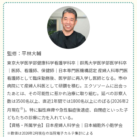
監修：平林大輔
東京大学医学部健康科学看護学科卒｜群馬大学医学部医学科卒
｜医師、看護師、保健師｜日本専門医機構認定 産婦人科専門医
看護師として臨床勤務後、医学部に再入学し医師となる。市中
病院にて産婦人科医として研鑽を積む。エクソソームに出会っ
たあとは、その可能性に惹かれ治療に取り組む。延べの診察人
数は3500名以上、直近1年間では1800名以上にのぼる(2026年2
※
月現在
)。特に脳性麻痺や急性脳症後遺症、自閉症といった子
どもたちの診療に力を入れている。
【資格・所属学会】日本産婦人科学会｜日本細胞外小胞学会
※数値は2026年2月現在の当院電子カルテ集計による