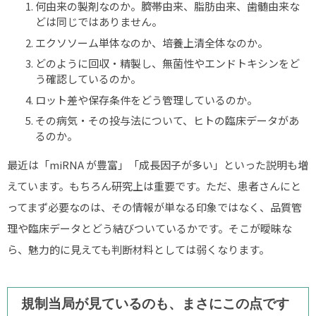
何由来の製剤なのか。臍帯由来、脂肪由来、歯髄由来な
どは同じではありません。
エクソソーム単体なのか、培養上清全体なのか。
どのように回収・精製し、無菌性やエンドトキシンをど
う確認しているのか。
ロット差や保存条件をどう管理しているのか。
その病気・その投与法について、ヒトの臨床データがあ
るのか。
最近は「miRNA が豊富」「成長因子が多い」といった説明も増
えています。もちろん研究上は重要です。ただ、患者さんにと
ってまず必要なのは、その情報が単なる印象ではなく、品質管
理や臨床データとどう結びついているかです。そこが曖昧な
ら、魅力的に見えても判断材料としては弱くなります。
規制当局が見ているのも、まさにこの点です