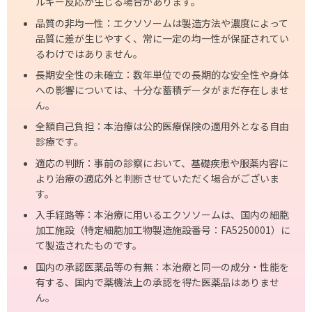
ルギー反応が生じる場合があります。
品質の非均一性：エクソソームは製造方法や濃度によって
品質に差が生じやすく、常に一定の均一性が保証されてい
るわけではありません。
長期安全性の未確立：数年単位での長期的な安全性や身体
への影響については、十分な蓄積データがまだ存在しませ
ん。
全額自己負担：本治療は公的医療保険の適用外となる自由
診療です。
適応の判断：事前の診察において、基礎疾患や服薬内容に
より治療の適応外と判断させていただく場合がございま
す。
入手経路等：本治療に用いるエクソソームは、国内の細胞
加工施設（特定細胞加工物製造施設番号：FA5250001）に
て製造されたものです。
国内の承認医薬品等の有無：本治療と同一の成分・性能を
有する、国内で薬機法上の承認を得た医薬品はありませ
ん。