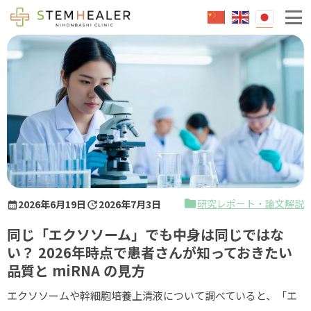
エクソソームとは
成人治療
脳卒中
糖尿病
不整脈
小児治療
研究レポート・論文解説
2026年6月19日
2026年7月3日
脳性麻痺
同じ「エクソソーム」でも中身は同じではな
急性脳症後遺症
い？ 2026年時点で患者さんが知っておきたい
品質と miRNA の見方
自閉症
エクソソームや幹細胞培養上清液について調べていると、「エ
健康維持